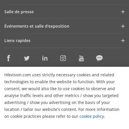
Profil de l'entreprise
Salle de presse
Rapport financier
Blog
Événements et salle d'exposition
Cybersécurité
Dernières nouvelles
Webinaires Hikvision
Durabilité
Liens rapides
Histoire d'une réussites
Liste des événements
La qualité avant tout
Technologies de base
Contactez-nous
Où acheter
Carrières
Discontinued Products
Contactez-nous
Hikvision.com uses strictly necessary cookies and related
Assistance en ligne
technologies to enable the website to function. With your
consent, we would also like to use cookies to observe and
S'abonner au bulletin d'information
analyse traffic levels and other metrics / show you targeted
advertising / show you advertising on the basis of your
© 2026 Hangzhou Hikvision Digital Technology Co., Ltd. Tous
location / tailor our website's content. For more information
droits réservés.
Politique de confidentialité
Politique en
on cookie practices please refer to our
cookie policy
.
matière de cookies
Préférences en matière de cookies
Annuler l'abonnement