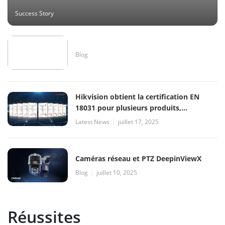
Success Story
Blog
Hikvision obtient la certification EN
18031 pour plusieurs produits,
renforçant son engagement envers la
Latest News
juillet 17, 2025
cybersécurité
Caméras réseau et PTZ DeepinViewX
Blog
juillet 10, 2025
Réussites