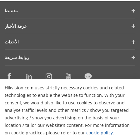
نبذة عنا
ملف الشركة
غرفة الأخبار
التقرير المالي
المدونة
الأحداث
الأمن السيبراني
أحدث الاخبار
هيكفيجن لايف
الاستدامة
روابط سريعة
قصص النجاح
قايمة الاحداث
تركز علي الجودة
التقنيات الأساسية
ما ذكرته الصحافة
اتصل بنا
أماكن الشراء
Hikvision.com uses strictly necessary cookies and related
الدعم عبر الإنترنت
اتصل بنا
technologies to enable the website to function. With your
consent, we would also like to use cookies to observe and
analyse traffic levels and other metrics / show you targeted
اشترك في النشرة الإخبارية
advertising / show you advertising on the basis of your
H
location / tailor our website's content. For more information
© 2026 Hangzhou Hikvision Digital Technology Co., Ltd. جميع
on cookie practices please refer to our
cookie policy
.
الحقوق محفوظة
الغاء الشتراك
سياسة الخصوصية
سياسة