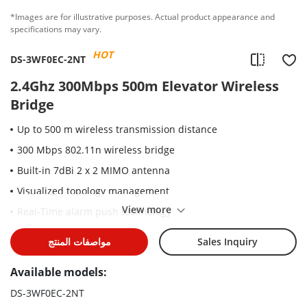
*Images are for illustrative purposes. Actual product appearance and
specifications may vary.
HOT
DS-3WF0EC-2NT
2.4Ghz 300Mbps 500m Elevator Wireless
Bridge
Up to 500 m wireless transmission distance
300 Mbps 802.11n wireless bridge
Built-in 7dBi 2 x 2 MIMO antenna
Visualized topology management
View more
Real-Time alarm push technology
Sales Inquiry
مواصفات المنتج
Available models:
DS-3WF0EC-2NT