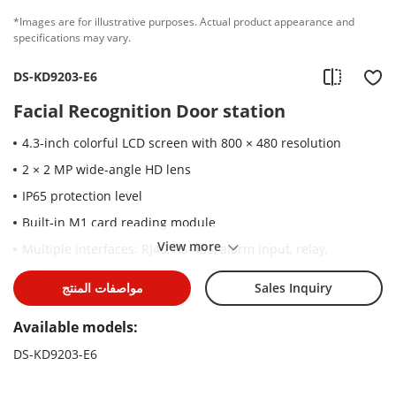
*Images are for illustrative purposes. Actual product appearance and
specifications may vary.
DS-KD9203-E6
Facial Recognition Door station
4.3-inch colorful LCD screen with 800 × 480 resolution
2 × 2 MP wide-angle HD lens
IP65 protection level
Built-in M1 card reading module
View more
Multiple interfaces: RJ45, RS-485, alarm input, relay,
Wiegand
Sales Inquiry
مواصفات المنتج
Convenient configuration via Web remotely
Convenient unlock methods: face, cards, PIN code
Available models:
DS-KD9203-E6