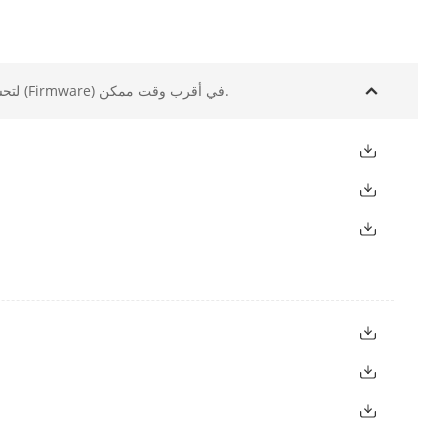
لتحسين تجربة المستخدم، نوصي بشدة بتحديث جهازك إلى أحدث إصدار من البرنامج الداخلي للجهاز (Firmware) في أقرب وقت ممكن.
dio input)
WD1/4CIF/CIF;
ite/VGA/WD1/4CIF/CIF