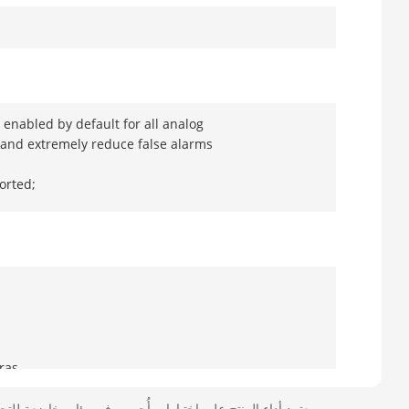
enabled by default for all analog
, and extremely reduce false alarms
orted;
ras
يعتمد أداء المنتج على اختبارات أُجريت في بيئات خاضعة للتحكم. قد تختلف النتائج. تم ترجمة المحتوى آليًا؛ يرجى الرجوع إلى النسخة الإنجليزية لضمان الدقة.