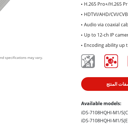
H.265 Pro+/H.265 P
HDTVI/AHD/CVI/CVBS
Audio via coaxial ca
Up to 12-ch IP camer
Encoding ability up 
nd specifications may vary.
فات المنتج
Available models:
iDS-7108HQHI-M1/S(C
iDS-7108HQHI-M1/S(E