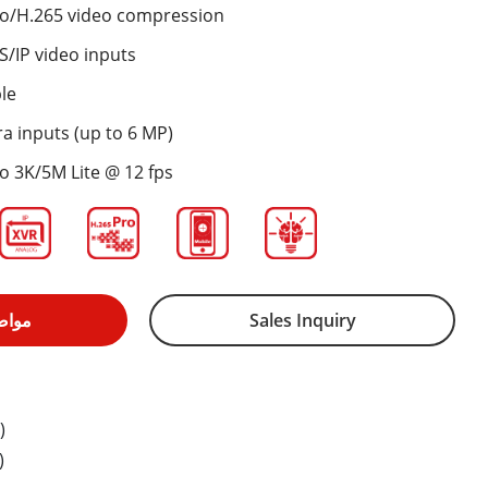
ro/H.265 video compression
/IP video inputs
ble
a inputs (up to 6 MP)
to 3K/5M Lite @ 12 fps
Sales Inquiry
مواص
)
)