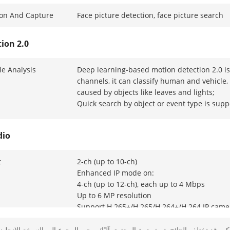
ion And Capture
Face picture detection, face picture search
ion 2.0
e Analysis
Deep learning-based motion detection 2.0 is 
channels, it can classify human and vehicle
caused by objects like leaves and lights;
Quick search by object or event type is supp
dio
t
2-ch (up to 10-ch)
Enhanced IP mode on:
4-ch (up to 12-ch), each up to 4 Mbps
Up to 6 MP resolution
Support H.265+/H.265/H.264+/H.264 IP came