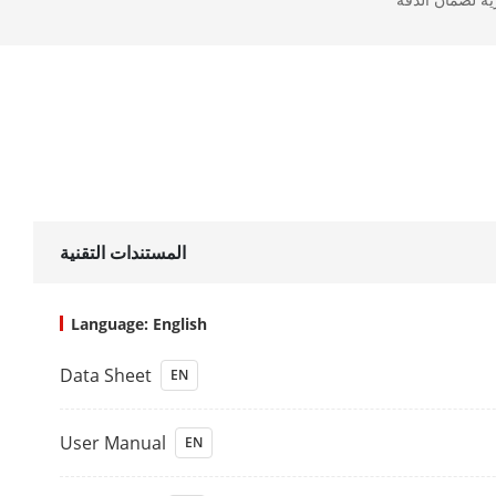
Analog Video
HDTVI Input
AHD Input
HDCVI Input
المستندات التقنية
CVBS Input
Language: English
HDMI Output
Data Sheet
EN
VGA Output
User Manual
EN
Video Outpu