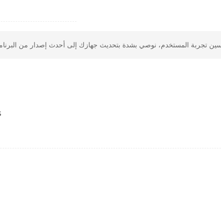
1-ch, RCA (2.0 Vp-p, 1 KΩ)
8-ch via coaxial cable
1-ch, RCA (Linear, 1 KΩ)
io
1-ch, RCA (2.0 Vp-p, 1 KΩ) (using the first au
Playback
8-ch
s
ssion
H.265 Pro+/H.265 Pro/H.265/H.264+/H.264
olution
When 1080p Lite mode is not enabled:
3K lite/5 MP lite/4 MP lite/1080p/720p/VGA/
When 1080p Lite mode is enabled:
3K lite/5 MP lite/4 MP lite/1080p lite/720p l