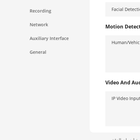
Facial Detect
Recording
Network
Motion Detect
Auxiliary Interface
Human/Vehicl
General
Video And Au
IP Video Inpu