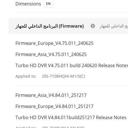
Dimensions
EN
Audio Input
البرنامج الداخلي للجهاز (Firmware)
Audio Output
Two-Way Aud
Firmware_Europe_V4.75.011_240625
Firmware_Asia_V4.75.011_240625
Synchronous 
Turbo HD DVR V4.75.011 build 240620 Release Note
Recording
Applied to:
iDS-7108HQHI-M1/S(C)
Video Compre
Firmware_Asia_V4.84.011_251217
Encoding Res
Firmware_Europe_V4.84.011_251217
Turbo HD DVR V4.84.011build251217 Release Notes