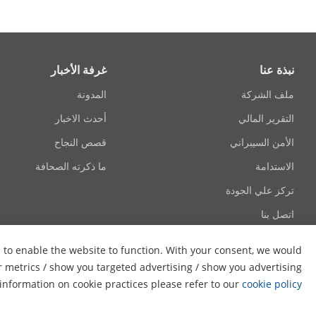
نبذة عنا
غرفة الأخبار
ملف الشركة
المدونة
التقرير المالي
أحدث الاخبار
الأمن السيبراني
قصص النجاح
الاستدامة
ما ذكرته الصحافة
تركز علي الجودة
اتصل بنا
s to enable the website to function. With your consent, we would
er metrics / show you targeted advertising / show you advertising
e information on cookie practices please refer to our
cookie policy
© 2026 Hangzhou Hikvision Digital Technology Co., Ltd. جميع الحقوق محفوظة