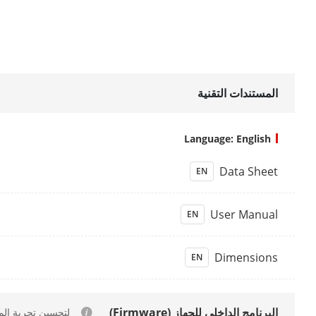
 Format
solution
المستندات التقنية
Language: English
layback
Data Sheet
EN
pability
User Manual
EN
cording
Dimensions
EN
am Type
ression
البرنامج الداخلي للجهاز (Firmware)
لتحسين تجربة المستخد