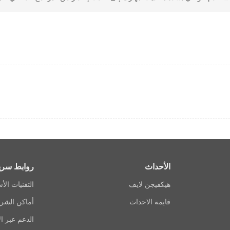
128
Remote Con
NTP, RTSP, SADP, SMTP, SNMP, NFS, iSCSI,
Network 
, HTTP, HTTPS, ONVIF(Version 2.2), OTAP
0 Mbps self-adaptive Ethernet interfaces
Network I
ONVIF(Version 2.5), RTSP
Camera Access 
الأحداث
روابط سري
N/A
RA
هيكفيجن لايف
التقنيات الأ
قايمة الاحداث
أماكن الشرا
Auxiliary
الدعم عبر ال
1 eSATA interface