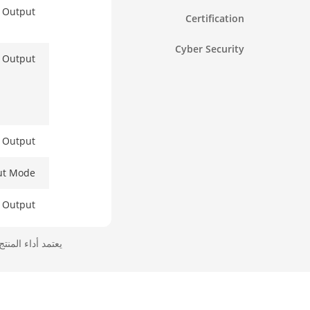
 Output
Certification
Cyber Security
 Output
 Output
ut Mode
 Output
 Output
يعتمد أداء المنت
y Audio
Decoding