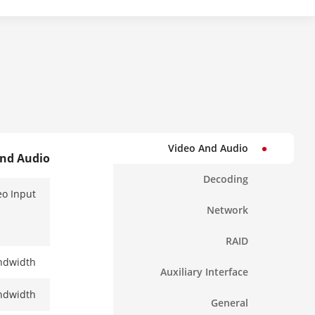
Video And Audio
And Audio
Decoding
eo Input
Network
RAID
ndwidth
Auxiliary Interface
ndwidth
General