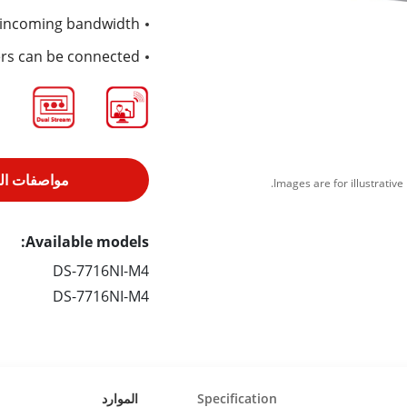
 incoming bandwidth
ers can be connected
مواصفات الم
Available models:
DS-7716NI-M4
DS-7716NI-M4
Specification
الموارد