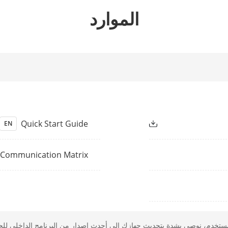
الموارد
H.265+/H.265/H.264+/H.264
Decoding
MP/12 MP/8 MP/7 MP/6 MP/5 MP/4 MP/3
Recording Re
UXGA/720p/VGA/4CIF/DCIF/2CIF/CIF/QCIF
4/16 MP IP video inputs, all channels for
less than 16 MP.
16-ch
Synchronous P
Quick Start Guide
EN
30 fps); 4-ch@16MP (30 fps); 6-ch@12MP
Decoding Ca
13-ch@6 MP (30 fps);16-ch@5 MP (30 fps);
Communication Matrix
Support
Dual-Stream Re
Video, Video & Audio
Stre
ulaw/G.711alaw/G.722/G.726/AAC/MP2L2
Audio Comp
م، نوصي بشدة بتحديث جهازك إلى أحدث إصدار من البرنامج الداخلي للجهاز (Firmware) في أقرب وقت 