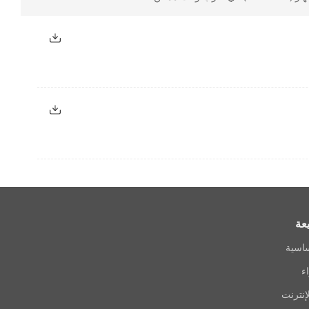
TCP/IP, DHCP, IPv4, IPv6, DNS, DDNS, 
ISUP, UPnP™
2 RJ-45 10/100/100
عة
ساسية
ء
إنترنت