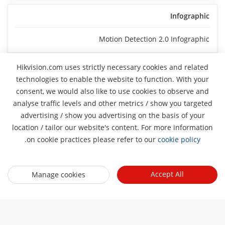
Infographic
Motion Detection 2.0 Infographic
Hikvision.com uses strictly necessary cookies and related
technologies to enable the website to function. With your
consent, we would also like to use cookies to observe and
analyse traffic levels and other metrics / show you targeted
نبذة عنا
advertising / show you advertising on the basis of your
Pro
location / tailor our website's content. For more information
ملف الشركة
غرفة الأخبار
.
on cookie practices please refer to our
cookie policy
التقرير المالي
المدونة
الأحداث
الأمن السيبراني
أحدث الاخبار
Accept All
Manage cookies
هيكفيجن لايف
الاستدامة
روابط سريعة
قصص النجاح
قايمة الاحداث
تركز علي الجودة
التقنيات الأساسية
ما ذكرته الصحافة
اتصل بنا
أماكن الشراء