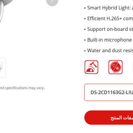
Smart Hybrid Light:
Efficient H.265+ co
Support on-board sto
Built-in microphone 
Water and dust resis
nd specifications may vary.
DS-2CD1163G2-LI
فات المنتج