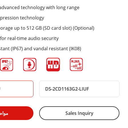
 advanced technology with long range
mpression technology
rage up to 512 GB (SD card slot) (Optional)
for real-time audio security
tant (IP67) and vandal resistant (IK08)
U
DS-2CD1163G2-LIUF
Sales Inquiry
مواص