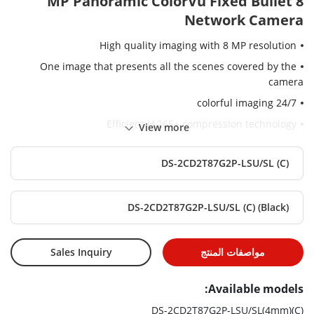
8 MP Panoramic ColorVu Fixed Bullet
Network Camera
High quality imaging with 8 MP resolution
One image that presents all the scenes covered by the
camera
24/7 colorful imaging
Efficient H.265+ compression technology
View more
Clear imaging against strong back light due to 130 dB WDR
technology
DS-2CD2T87G2P-LSU/SL (C)
Focus on human and vehicle classification based on deep
learning
DS-2CD2T87G2P-LSU/SL (C) (Black)
Active strobe light and audio alarm to warn intruders off
Water and dust resistant (IP67)
مواصفات المنتج
Sales Inquiry
Available models:
DS-2CD2T87G2P-LSU/SL(4mm)(C)