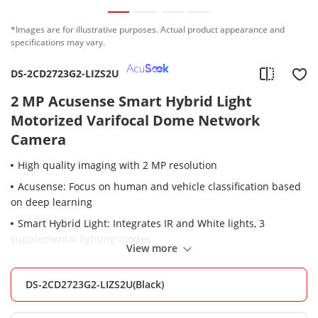
*Images are for illustrative purposes. Actual product appearance and
specifications may vary.
DS-2CD2723G2-LIZS2U
2 MP Acusense Smart Hybrid Light
Motorized Varifocal Dome Network
Camera
High quality imaging with 2 MP resolution
Acusense: Focus on human and vehicle classification based
on deep learning
Smart Hybrid Light: Integrates IR and White lights, 3
supplemental lighting modes
View more
Built-in arrayed dual-microphone for real-time high quality
audio security
DS-2CD2723G2-LIZS2U(Black)
Clear imaging against strong back light due to 120 dB true
WDR technology