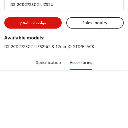
DS-2CD2723G2-LIZS2U
Efficient H.265+ compression technology
Motorized varifocal lens for easy installation and monitoring
Sales Inquiry
مواصفات المنتج
Water and dust resistant (IP67) and vandal-resistant (IK10)
Available models:
DS-2CD2723G2-LIZS2U(2.8-12mm)O-STD/BLACK
Specification
Accessories