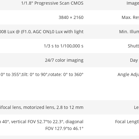
1/1.8" Progressive Scan CMOS
Image
3840 × 2160
Max. Re
008 Lux @ (F1.0, AGC ON),0 Lux with light
Min. Illu
1/3 s to 1/100,000 s
Shut
24/7 color imaging
Day
0° to 355°,tilt: 0° to 90°,rotate: 0° to 360°
Angle Adj
ifocal lens, motorized lens, 2.8 to 12 mm
Le
 40°, vertical FOV 52.7°to 22.3°, diagonal
Focal Leng
FOV 127.9°to 46.1°