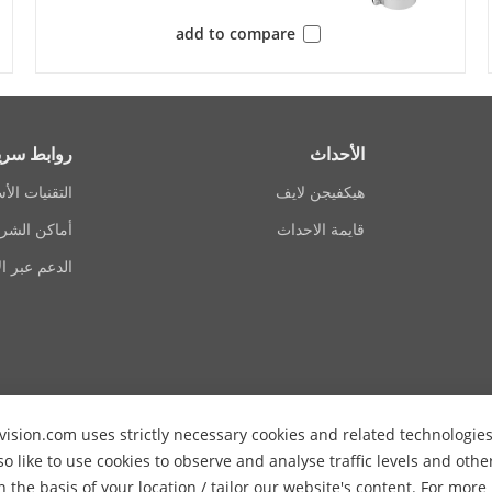
Mono sound
Aud
add to compare
/G.722.1/G.726/MP2L2/PCM/MP3/AAC-LC
Audio Comp
bps (G.722.1)/16 Kbps (G.726)/32 to 192
Audio 
o 320 Kbps (MP3)/16 to 64 Kbps (AAC-LC)
الأحداث
روابط سري
Audio Sampli
هيكفيجن لايف
8 kHz/16 kHz/32 kHz/44.1 kHz/48 kHz
التقنيات الأ
قايمة الاحداث
أماكن الشرا
Yes
Environment Noise F
الدعم عبر ال
 DNS, DDNS, RTP, RTSP, NTP, UPnP, SMTP,
P
onjour, SSL/TLS, PPPoE, SNMP, WebSocket,
WebSockets
vision.com uses strictly necessary cookies and related technologie
Up to 6 channels
Simultaneous L
so like to use cookies to observe and analyse traffic levels and oth
n the basis of your location / tailor our website's content. For mor