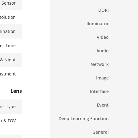
 Sensor
DORI
solution
Illuminator
mination
Video
ter Time
Audio
 & Night
Network
ustment
Image
Lens
Interface
Event
ns Type
Deep Learning Function
th & FOV
General