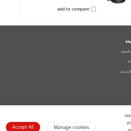
add to compare
G.711
64 Kbps (G.711ulaw/G.711alaw)/16 K
Kbps (MP2L2)/8 t
عة
ساسية
ء
إنترنت
TCP/IP, ICMP, HTTP, HTTPS, FTP, DHCP,
IGMP, 802.1X, QoS, IPv6, UDP, B
Hik
اتصل بنا
اشترك في النشرة الإخبارية
al
Accept All
Manage cookies
.
o