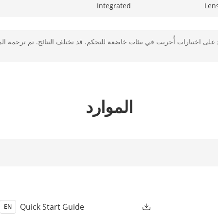
Integrated
Len
Auto,Semi-auto,Manual
ج على اختبارات أُجريت في بيئات خاضعة للتحكم. قد تختلف النتائج. تم ترجمة الم
DC iris
Max. F1.0
A
2.4 m to ∞
Depth 
الموارد
e: D: 96 m, O: 38.1 m, R: 19.2 m, I: 9.6 m
le: D: 160 m, O: 63.5 m, R: 32.0 m, I: 16 m
Il
Quick Start Guide
EN
White Light
Supplement Lig