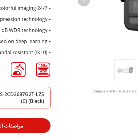
24/7 colorful imaging
mpression technology
30 dB WDR technology
sed on deep learning
ndal resistant (IK10)
S-2CD2687G2T-LZS
(C) (Black)
مواصفات الم