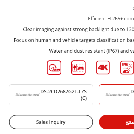
Efficient H.265+ co
Clear imaging against strong backlight due to 1
Focus on human and vehicle targets classification ba
Water and dust resistant (IP67) and va
DS-2CD2687G2T-LZS
D
Discontinued
Discontinued
(C)
نتج
Sales Inquiry