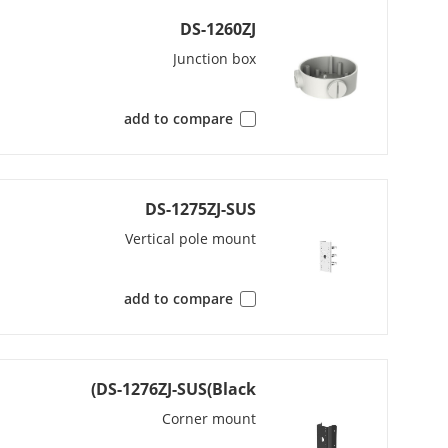
DS-1260ZJ
ression
Junction box
add to compare
Bit Rate
64 Type
DS-1275ZJ-SUS
65 Type
Vertical pole mount
 Control
add to compare
ng (SVC)
st (ROI)
DS-1276ZJ-SUS(Black)
Audio
Corner mount