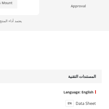
s Mount
Approval
Focus
يعتمد أداء المنت
Iris Type
perture
Of Field
DORI
DORI
المستندات التقنية
Language: English
luminator
Data Sheet
EN
ht Type