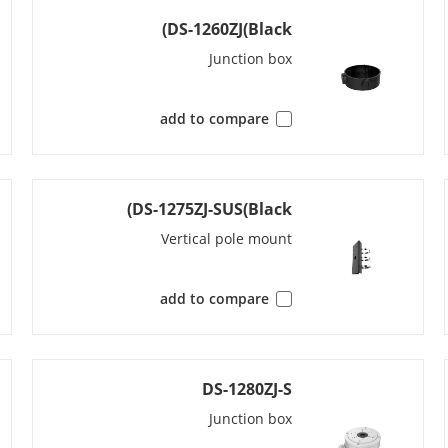
DS-1260ZJ(Black)
ain stream: H.265+/H.265/H.264+/H.264,
Video Comp
Sub-stream: H.265/H.264/MJPEG,
Junction box
Third stream: H.265/H.264
add to compare
32 Kbps to 16 Mbps
Video 
Baseline Profile,Main Profile,High Profile
H.2
DS-1275ZJ-SUS(Black)
Main Profile
H.2
Vertical pole mount
CBR,VBR
Bit Rate
add to compare
H.264 and H.265 encoding
Scalable Video Codi
region(s) for main stream and sub-stream
Region Of Intere
DS-1280ZJ-S
Junction box