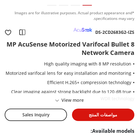
*Images are for illustrative purposes. Actual product appearance and
specifications may vary.
DS-2CD2683G2-IZS
8 MP AcuSense Motorized Varifocal Bullet
Network Camera
High quality imaging with 8 MP resolution
Motorized varifocal lens for easy installation and monitoring
Efficient H.265+ compression technology
Clear imaging against strong backlight due to 120 dB true
WDR technology
View more
Focus on human and vehicle targets classification based on
deep learning
مواصفات المنتج
Sales Inquiry
Audio and alarm interface available
Available models:
Water and dust resistant (IP67) and vandal-resistant (IK10)