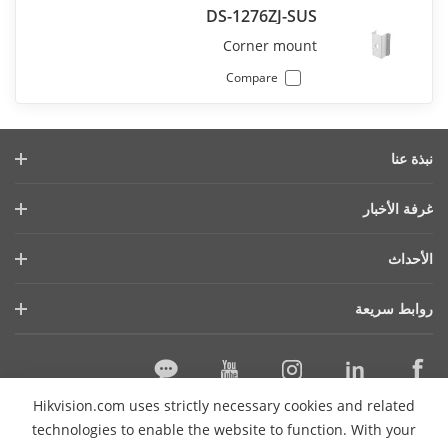
DS-1276ZJ-SUS
Corner mount
Compare
نبذة عنا
ملف الشركة
غرفة الأخبار
التقرير المالي
المدونة
الأحداث
الأمن السيبراني
أحدث الاخبار
هيكفيجن لايف
الاستدامة
روابط سريعة
قصص النجاح
قايمة الاحداث
تركز علي الجودة
التقنيات الأساسية
ما ذكرته الصحافة
اتصل بنا
أماكن الشراء
Hikvision.com uses strictly necessary cookies and related
الدعم عبر الإنترنت
اتصل بنا
technologies to enable the website to function. With your