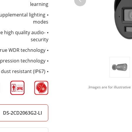
learning
supplemental lighting
modes
me high quality audio
security
 true WDR technology
mpression technology
dust resistant (IP67)
DS-2CD2063G2-LI