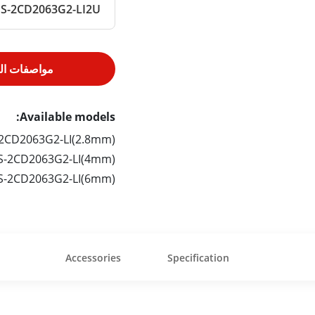
S-2CD2063G2-LI2U
مواصفات الم
Available models:
2CD2063G2-LI(2.8mm)
S-2CD2063G2-LI(4mm)
S-2CD2063G2-LI(6mm)
Accessories
Specification