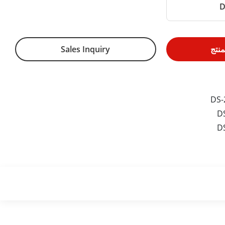
D
نتج
Sales Inquiry
DS-
D
D