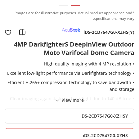
*Images are for illustrative purposes. Actual product appearance and
specifications may vary.
iDS-2CD7547G0-XZHS(Y)
4MP DarkfighterS DeepinView Outdoor
Moto Varifocal Dome Camera
High quality imaging with 4 MP resolution
Excellent low-light performance via DarkfighterS technology
Efficient H.265+ compression technology to save bandwidth
and storage
Clear imaging against strong back light due to 140 dB true
View more
WDR technology
5 streams to meet a wide variety of applications
iDS-2CD7547G0-XZHSY
Water and dust resistant (IP67) and vandal proof (IK10)
Unique PTRZ capability for efficient installation
iDS-2CD7547G0-XZHS