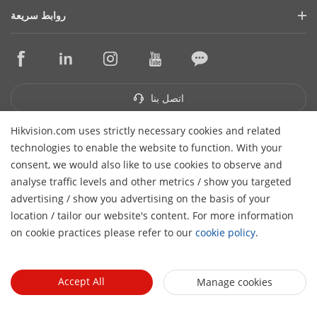
هيكفيجن لايف
الاستدامة
روابط سريعة
قصص النجاح
قايمة الاحداث
تركز علي الجودة
التقنيات الأساسية
ما ذكرته الصحافة
اتصل بنا
أماكن الشراء
الدعم عبر الإنترنت
اتصل بنا
Hikvision.com uses strictly necessary cookies and related
اشترك في النشرة الإخبارية
technologies to enable the website to function. With your
consent, we would also like to use cookies to observe and
© 2026 Hangzhou Hikvision Digital Technology Co., Ltd. جميع
analyse traffic levels and other metrics / show you targeted
الحقوق محفوظة
الغاء الشتراك
سياسة الخصوصية
سياسة
advertising / show you advertising on the basis of your
H
الكوكيز
تفضيلات الكوكيز
location / tailor our website's content. For more information
on cookie practices please refer to our
cookie policy
.
Accept All
Manage cookies